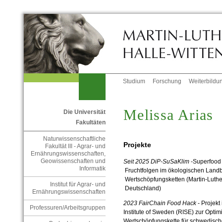
Studium
Forschung
Weiterbildu
Melissa Arias
Die Universität
Fakultäten
Naturwissenschaftliche
Projekte
Fakultät III - Agrar- und
Ernährungswissenschaften,
Geowissenschaften und
Seit 2025 DiP-SuSaKlim
-Superfood
Informatik
Fruchtfolgen im ökologischen Landb
Wertschöpfungsketten (Martin-Luther
Institut für Agrar- und
Deutschland)
Ernährungswissenschaften
2023
FairChain Food Hack
- Projek
Professuren/Arbeitsgruppen
Institute of Sweden (RISE) zur Opti
Wertschöpfungskette für schwedisc