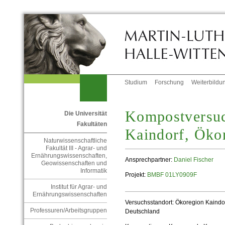
Studium
Forschung
Weiterbildu
Kompostversuc
Die Universität
Fakultäten
Kaindorf, Öko
Naturwissenschaftliche
Fakultät III - Agrar- und
Ernährungswissenschaften,
Ansprechpartner:
Daniel Fischer
Geowissenschaften und
Informatik
Projekt:
BMBF 01LY0909F
Institut für Agrar- und
Ernährungswissenschaften
Versuchsstandort:
Ökoregion Kaindor
Professuren/Arbeitsgruppen
Deutschland