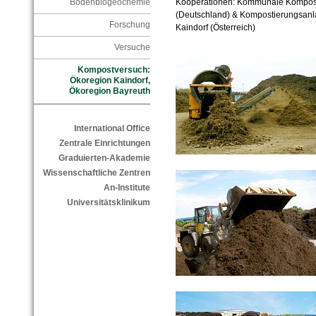
Kooperationen: Kommunale Kompost
Bodenbiogeochemie
(Deutschland) & Kompostierungsanl
Forschung
Kaindorf (Österreich)
Versuche
Kompostversuch:
Ökoregion Kaindorf,
Ökoregion Bayreuth
International Office
Zentrale Einrichtungen
Graduierten-Akademie
Wissenschaftliche Zentren
An-Institute
Universitätsklinikum