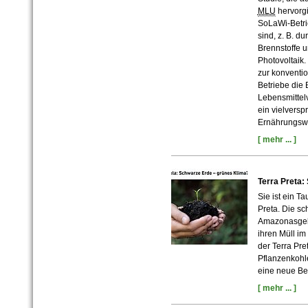
MLU
hervorgi
SoLaWi-Betrie
sind, z. B. du
Brennstoffe u
Photovoltaik.
zur konventio
Betriebe die 
Lebensmittelv
ein vielversp
Ernährungswir
[ mehr ... ]
Terra Preta:
Sie ist ein T
Preta. Die sc
Amazonasgebi
ihren Müll i
der Terra Pre
Pflanzenkohl
eine neue B
[ mehr ... ]