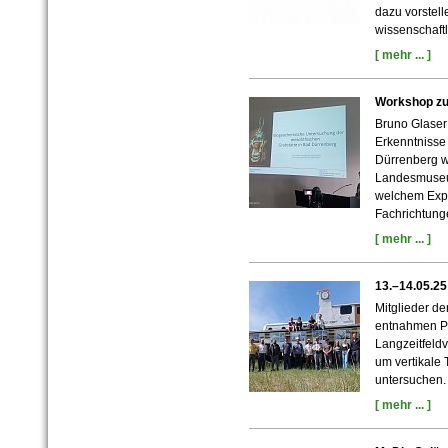
dazu vorstell
wissenschaftl
[ mehr ... ]
Workshop zu
Bruno Glaser
Erkenntnisse
Dürrenberg 
Landesmuseum
welchem Expe
Fachrichtunge
[ mehr ... ]
13.–14.05.25
Mitglieder d
entnahmen Pr
Langzeitfeld
um vertikale
untersuchen.
[ mehr ... ]