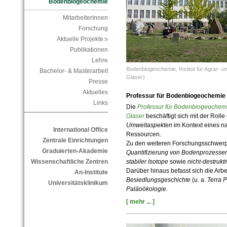
Bodenbiogeochemie
MitarbeiterInnen
Forschung
Aktuelle Projekte
Publikationen
Lehre
Bodenbiogeochemie, Institut für Agrar- 
Bachelor- & Masterarbeit
Glaser)
Presse
Aktuelles
Professur für Bodenbiogeochemie
Links
Die
Professur für Bodenbiogeochem
Glaser
beschäftigt sich mit der Rolle
Umweltaspekten
im Kontext eines n
International Office
Ressourcen.
Zentrale Einrichtungen
Zu den weiteren Forschungsschwerp
Graduierten-Akademie
Quantifizierung von Bodenprozesse
stabiler Isotope
sowie
nicht-destruk
Wissenschaftliche Zentren
Darüber hinaus befasst sich die Arb
An-Institute
Besiedlungsgeschichte
(u. a.
Terra P
Universitätsklinikum
Paläoökologie
.
[ mehr ... ]