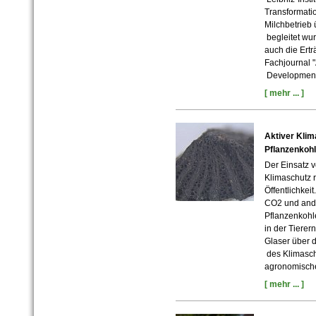
Transformati
Milchbetrieb
begleitet wu
auch die Ert
Fachjournal 
Development"
[ mehr ... ]
Aktiver Klim
Pflanzenkoh
Der Einsatz v
Klimaschutz 
Öffentlichkei
CO2 und ande
Pflanzenkohle
in der Tierer
Glaser über 
des Klimasch
agronomische
[ mehr ... ]