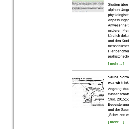
Studien über
alpinen Umg
physiologisch
Anpassungsp
Anwesenheit 
mittleren Ple
kürzlich doku
und den Kont
menschlichen
Hier berichte
prähistorisch
[ mehr ... ]
Sauna, Schwe
was wir trin
Angeregt dur
Wissenschaft“
Stud. 2015;5
Begeisterung 
und der Saun
„Schwitzen wi
[ mehr ... ]