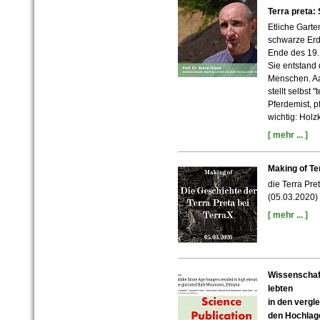
Terra preta
Etliche Garte
schwarze Erde
Ende des 19.
Sie entstand 
Menschen. A
stellt selbst 
Pferdemist, p
wichtig: Holz
[ mehr ... ]
Making of Te
die Terra Pre
(05.03.2020)
[ mehr ... ]
Wissenschaftl
lebten
in den vergl
den Hochlag