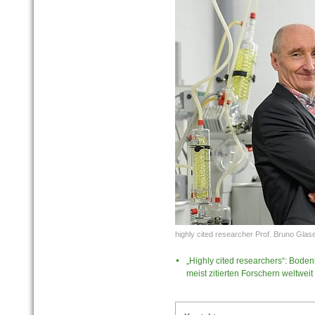
highly cited researcher Prof. Bruno Glase
„Highly cited researchers“: Bode
meist zitierten Forschern weltweit