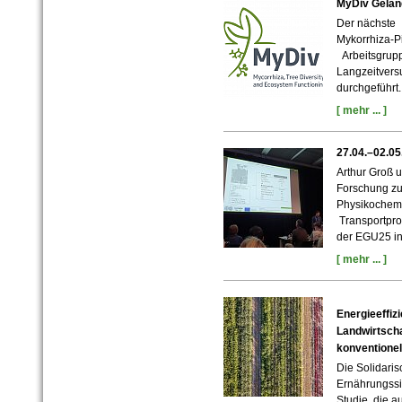
MyDiv Geländ
Der nächste 
Mykorrhiza-P
Arbeitsgrupp
Langzeitvers
durchgeführt.
[ mehr ... ]
27.04.–02.0
Arthur Groß u
Forschung zu
Physikochemi
Transportpro
der EGU25 in
[ mehr ... ]
Energieeffizi
Landwirtscha
konventione
Die Solidaris
Ernährungssic
Studie, die 