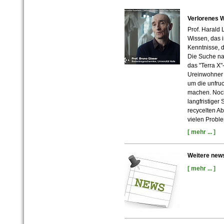
Verlorenes W
Prof. Harald 
Wissen, das i
Kenntnisse, 
Die Suche na
das "Terra X
Ureinwohner 
um die unfru
machen. Noch 
langfristiger
recycelten Ab
vielen Probl
[ mehr ... ]
Weitere new
[ mehr ... ]