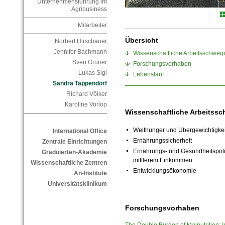
Unternehmensführung im
Agribusiness
Mitarbeiter
Übersicht
Norbert Hirschauer
Jennifer Bachmann
Wissenschaftliche Arbeitsschwer
Sven Grüner
Forschungsvorhaben
Lukas Sigl
Lebenslauf
Sandra Tappendorf
Richard Völker
Karoline Vorlop
Wissenschaftliche Arbeitss
Welthunger und Übergewichtigkei
International Office
Ernährungssicherheit
Zentrale Einrichtungen
Ernährungs- und Gesundheitspolit
Graduierten-Akademie
mittlerem Einkommen
Wissenschaftliche Zentren
Entwicklungsökonomie
An-Institute
Universitätsklinikum
Forschungsvorhaben