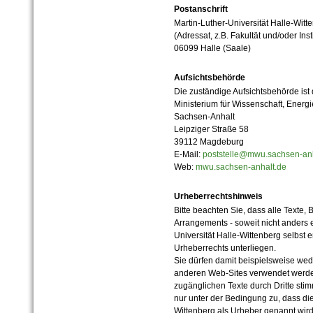
Postanschrift
Martin-Luther-Universität Halle-Witt
(Adressat, z.B. Fakultät und/oder Inst
06099 Halle (Saale)
Aufsichtsbehörde
Die zuständige Aufsichtsbehörde ist
Ministerium für Wissenschaft, Ener
Sachsen-Anhalt
Leipziger Straße 58
39112 Magdeburg
E-Mail:
poststelle@mwu.sachsen-anh
Web:
mwu.sachsen-anhalt.de
Urheberrechtshinweis
Bitte beachten Sie, dass alle Texte, 
Arrangements - soweit nicht anders er
Universität Halle-Wittenberg selbst 
Urheberrechts unterliegen.
Sie dürfen damit beispielsweise wed
anderen Web-Sites verwendet werde
zugänglichen Texte durch Dritte sti
nur unter der Bedingung zu, dass die
Wittenberg als Urheber genannt wird