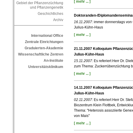
[ mehr ... ]
Gebiet der Pflanzenzüchtung
und Pflanzengenetik
Geschichtliches
Doktoranden-/Diplomandenseminar
Archiv
16.11.2007:
immer donnerstags von 
Julius-Kühn-Haus
[ mehr ... ]
International Office
Zentrale Einrichtungen
Graduierten-Akademie
21.11.2007 Kolloquium Pflanzenzüc
Wissenschaftliche Zentren
Julius-Kühn-Haus
An-Institute
15.11.2007:
Es referiert Herr Dr. Di
zum Thema: Zuckerrübenzüchtung 
Universitätsklinikum
[ mehr ... ]
14.11.2007 Kolloquium Pflanzenzüc
Julius-Kühn-Haus
02.11.2007:
Es referiert Herr Dr. St
Biozentrum Klein Flottbek, Entwick
Thema: "Heterosis assoziierte Genex
von Mais"
[ mehr ... ]