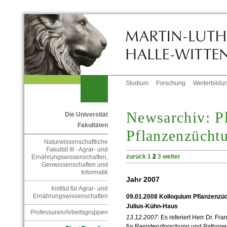
Studium
Forschung
Weiterbildu
Newsarchiv: P
Die Universität
Fakultäten
Pflanzenzücht
Naturwissenschaftliche
Fakultät III - Agrar- und
zurück
1
2
3
weiter
Ernährungswissenschaften,
Geowissenschaften und
Informatik
Jahr 2007
Institut für Agrar- und
Ernährungswissenschaften
09.01.2008 Kolloquium Pflanzenzüc
Julius-Kühn-Haus
Professuren/Arbeitsgruppen
13.12.2007:
Es referiert Herr Dr. Fr
für Resistenzforschung und Pathog