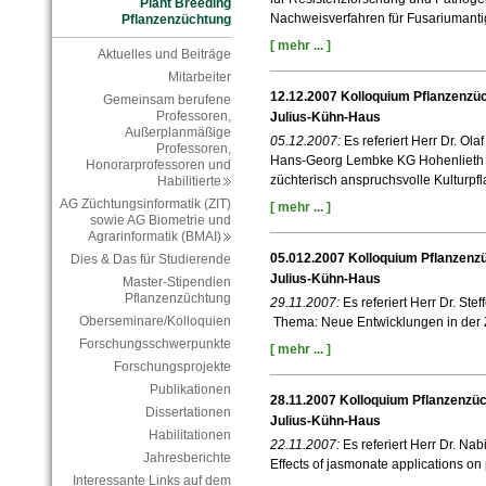
Plant Breeding
Nachweisverfahren für Fusariumant
Pflanzenzüchtung
[ mehr ... ]
Aktuelles und Beiträge
Mitarbeiter
12.12.2007 Kolloquium Pflanzenzüc
Gemeinsam berufene
Professoren,
Julius-Kühn-Haus
Außerplanmäßige
05.12.2007:
Es referiert Herr Dr. Ol
Professoren,
Hans-Georg Lembke KG Hohenlieth 
Honorarprofessoren und
züchterisch anspruchsvolle Kulturpf
Habilitierte
AG Züchtungsinformatik (ZIT)
[ mehr ... ]
sowie AG Biometrie und
Agrarinformatik (BMAI)
05.012.2007 Kolloquium Pflanzenzü
Dies & Das für Studierende
Julius-Kühn-Haus
Master-Stipendien
Pflanzenzüchtung
29.11.2007:
Es referiert Herr Dr. St
Oberseminare/Kolloquien
Thema: Neue Entwicklungen in der 
Forschungsschwerpunkte
[ mehr ... ]
Forschungsprojekte
Publikationen
28.11.2007 Kolloquium Pflanzenzüc
Dissertationen
Julius-Kühn-Haus
Habilitationen
22.11.2007:
Es referiert Herr Dr. Na
Jahresberichte
Effects of jasmonate applications on 
Interessante Links auf dem