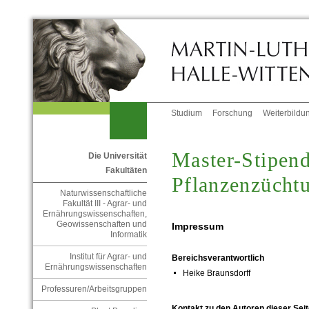
Studium
Forschung
Weiterbildu
Master-Stipen
Die Universität
Fakultäten
Pflanzenzücht
Naturwissenschaftliche
Fakultät III - Agrar- und
Ernährungswissenschaften,
Geowissenschaften und
Impressum
Informatik
Institut für Agrar- und
Bereichsverantwortlich
Ernährungswissenschaften
Heike Braunsdorff
Professuren/Arbeitsgruppen
Kontakt zu den Autoren dieser Seit