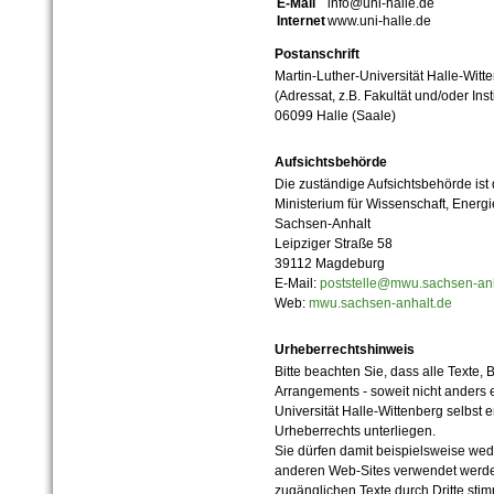
E-Mail
info@uni-halle.de
Internet
www.uni-halle.de
Postanschrift
Martin-Luther-Universität Halle-Witt
(Adressat, z.B. Fakultät und/oder Inst
06099 Halle (Saale)
Aufsichtsbehörde
Die zuständige Aufsichtsbehörde ist
Ministerium für Wissenschaft, Ener
Sachsen-Anhalt
Leipziger Straße 58
39112 Magdeburg
E-Mail:
poststelle@mwu.sachsen-anh
Web:
mwu.sachsen-anhalt.de
Urheberrechtshinweis
Bitte beachten Sie, dass alle Texte, 
Arrangements - soweit nicht anders er
Universität Halle-Wittenberg selbst 
Urheberrechts unterliegen.
Sie dürfen damit beispielsweise wed
anderen Web-Sites verwendet werde
zugänglichen Texte durch Dritte sti