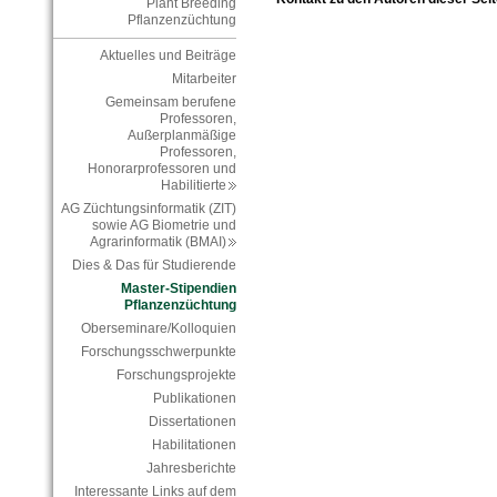
Plant Breeding
Pflanzenzüchtung
Aktuelles und Beiträge
Mitarbeiter
Gemeinsam berufene
Professoren,
Außerplanmäßige
Professoren,
Honorarprofessoren und
Habilitierte
AG Züchtungsinformatik (ZIT)
sowie AG Biometrie und
Agrarinformatik (BMAI)
Dies & Das für Studierende
Master-Stipendien
Pflanzenzüchtung
Oberseminare/Kolloquien
Forschungsschwerpunkte
Forschungsprojekte
Publikationen
Dissertationen
Habilitationen
Jahresberichte
Interessante Links auf dem