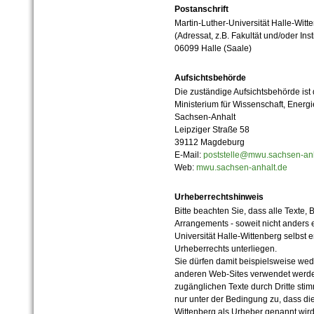
Postanschrift
Martin-Luther-Universität Halle-Witt
(Adressat, z.B. Fakultät und/oder Inst
06099 Halle (Saale)
Aufsichtsbehörde
Die zuständige Aufsichtsbehörde ist
Ministerium für Wissenschaft, Ener
Sachsen-Anhalt
Leipziger Straße 58
39112 Magdeburg
E-Mail:
poststelle@mwu.sachsen-anh
Web:
mwu.sachsen-anhalt.de
Urheberrechtshinweis
Bitte beachten Sie, dass alle Texte, 
Arrangements - soweit nicht anders er
Universität Halle-Wittenberg selbst 
Urheberrechts unterliegen.
Sie dürfen damit beispielsweise wed
anderen Web-Sites verwendet werde
zugänglichen Texte durch Dritte sti
nur unter der Bedingung zu, dass die
Wittenberg als Urheber genannt wird