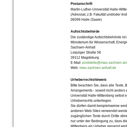
Postanschrift
Martin-Luther-Universität Halle-Witt
(Adressat, z.B. Fakultät und/oder Inst
06099 Halle (Saale)
Aufsichtsbehörde
Die zuständige Aufsichtsbehörde ist
Ministerium für Wissenschaft, Ener
Sachsen-Anhalt
Leipziger Straße 58
39112 Magdeburg
E-Mail:
poststelle@mwu.sachsen-anh
Web:
mwu.sachsen-anhalt.de
Urheberrechtshinweis
Bitte beachten Sie, dass alle Texte, 
Arrangements - soweit nicht anders er
Universität Halle-Wittenberg selbst 
Urheberrechts unterliegen.
Sie dürfen damit beispielsweise wed
anderen Web-Sites verwendet werde
zugänglichen Texte durch Dritte sti
nur unter der Bedingung zu, dass die
Wittenberg als Urheber genannt wird