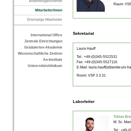
Bodenbiogeochemie
Raum: VSP
MitarbeiterInnen
Ehemalige Mitarbeiter
Sekretariat
International Office
Zentrale Einrichtungen
Graduierten-Akademie
Laura Hauff
Wissenschaftliche Zentren
Tel.: +49-(0)345-5522531
An-Institute
Fax: +49-(0)345-5527116
Universitätsklinikum
E-Mail: laura.hauff(at)landw.uni-ha
Room: VSP 3 3.31
Laborleiter
Tobias Br
M. Sc. Man
Tel.: +49-