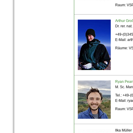
Raum: VSP
Arthur Gro
Dr. rer. nat.
+49-(0)34
E-Mail: art
Räume:
VS
Ryan Pear
M. Sc. Man
Tel.: +49-
E-Mail: ry
Raum: VSP
Ilka Müller