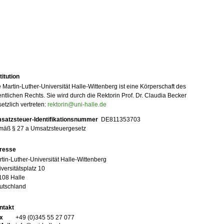
titution
 Martin-Luther-Universität Halle-Wittenberg ist eine Körperschaft des
entlichen Rechts. Sie wird durch die Rektorin Prof. Dr. Claudia Becker
etzlich vertreten:
rektorin@uni-halle.de
satzsteuer-Identifikationsnummer
DE811353703
mäß § 27 a Umsatzsteuergesetz
resse
tin-Luther-Universität Halle-Wittenberg
versitätsplatz 10
108 Halle
utschland
ntakt
x
+49 (0)345 55 27 077