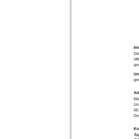
Ins
Die
öff
ges
Um
ge
Ad
Mar
Uni
06
De
Ko
Fa