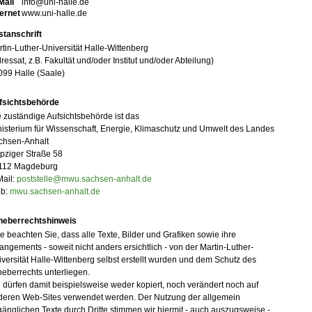
Mail
info@uni-halle.de
ternet
www.uni-halle.de
stanschrift
tin-Luther-Universität Halle-Wittenberg
ressat, z.B. Fakultät und/oder Institut und/oder Abteilung)
099 Halle (Saale)
fsichtsbehörde
 zuständige Aufsichtsbehörde ist das
isterium für Wissenschaft, Energie, Klimaschutz und Umwelt des Landes
chsen-Anhalt
pziger Straße 58
112 Magdeburg
Mail:
poststelle@mwu.sachsen-anhalt.de
b:
mwu.sachsen-anhalt.de
heberrechtshinweis
te beachten Sie, dass alle Texte, Bilder und Grafiken sowie ihre
angements - soweit nicht anders ersichtlich - von der Martin-Luther-
versität Halle-Wittenberg selbst erstellt wurden und dem Schutz des
eberrechts unterliegen.
 dürfen damit beispielsweise weder kopiert, noch verändert noch auf
deren Web-Sites verwendet werden. Der Nutzung der allgemein
änglichen Texte durch Dritte stimmen wir hiermit - auch auszugsweise -