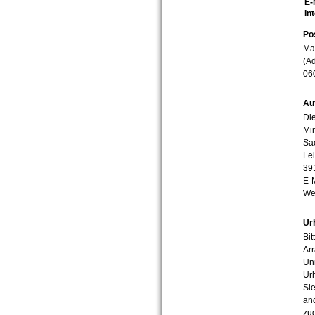
E-
In
Po
Mar
(Ad
06
Au
Die
Min
Sa
Lei
39
E-
We
Ur
Bit
Arr
Uni
Urh
Sie
an
zug