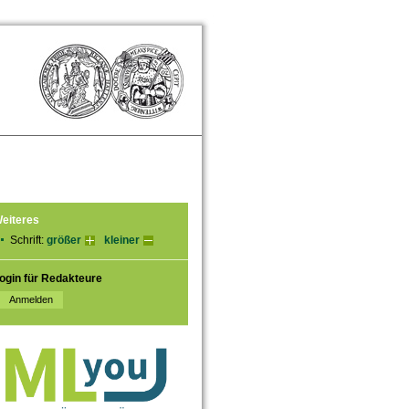
eiteres
Schrift:
größer
kleiner
ogin für Redakteure