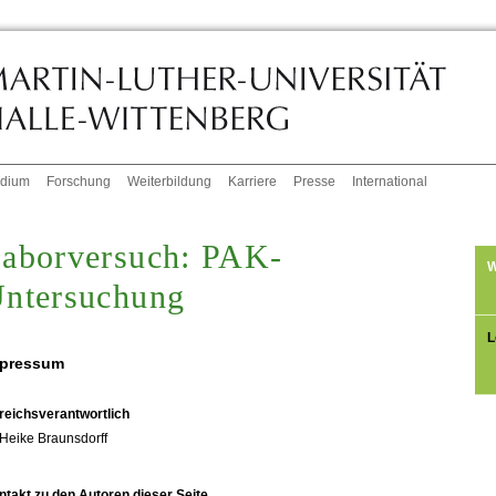
udium
Forschung
Weiterbildung
Karriere
Presse
International
aborversuch: PAK-
W
ntersuchung
L
pressum
reichsverantwortlich
Heike Braunsdorff
ntakt zu den Autoren dieser Seite