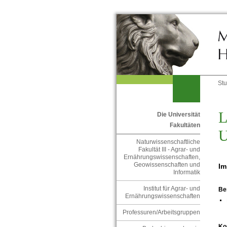
St
L
Die Universität
Fakultäten
U
Naturwissenschaftliche
Fakultät III - Agrar- und
Ernährungswissenschaften,
Geowissenschaften und
Im
Informatik
Institut für Agrar- und
Be
Ernährungswissenschaften
Professuren/Arbeitsgruppen
Ko