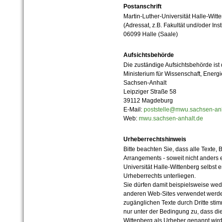
Postanschrift
Martin-Luther-Universität Halle-Witt
(Adressat, z.B. Fakultät und/oder Inst
06099 Halle (Saale)
Aufsichtsbehörde
Die zuständige Aufsichtsbehörde ist
Ministerium für Wissenschaft, Ener
Sachsen-Anhalt
Leipziger Straße 58
39112 Magdeburg
E-Mail:
poststelle@mwu.sachsen-anh
Web:
mwu.sachsen-anhalt.de
Urheberrechtshinweis
Bitte beachten Sie, dass alle Texte, 
Arrangements - soweit nicht anders er
Universität Halle-Wittenberg selbst 
Urheberrechts unterliegen.
Sie dürfen damit beispielsweise wed
anderen Web-Sites verwendet werde
zugänglichen Texte durch Dritte sti
nur unter der Bedingung zu, dass die
Wittenberg als Urheber genannt wird