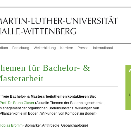
udium
Forschung
Weiterbildung
Karriere
Presse
International
hemen für Bachelor- &
W
asterarbeit
L
r freie Bachelor- & Masterarbeitsthemen kontaktieren Sie:
Prof. Dr. Bruno Glaser
(
Aktuelle Themen der Bodenbiogeochemie,
Management der organischen Bodensubstanz,
Wirkungen von
Pflanzenkohle im Boden,
Wirkungen von Kompost im Boden)
Tobias Bromm
(
Biomarker,
Anthrosole,
Geoarchäologie)