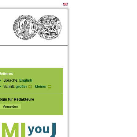
eiteres
Sprache:
English
Schrift:
größer
kleiner
ogin für Redakteure