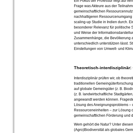
Ein Fokus der Professur liegt auf ver
Frage was Akteure aus der Teilnahm
gemeinschaftlichen Ressourcennutzu
nachhaltigeren Ressourcenumgang in
scaling-up Studie in Indien durch. E
besonderer Relevanz für politische S
und Weise der Informationsdarstellu
Zusammenhänge, die Bevölkerung a
unterschiedlich unterstützen lässt. 
Einstellungen von Umwelt- und Klimaa
Theoretisch-interdisziplinä
Interdisziplinär prüfen wir, ob theor
traditionellen Gemeingüterforschung
auf globale Gemeingüter (z. B. Biod
(z. B. landwirtschaftliche Stadtgärte
angewandt werden können. Frageste
Lösung des Aneignungsproblems – de
Ressourceneinheiten – zur Lösung d
gemeinschaftlichen Förderung und 
Wem gehört die Natur? Unter diesem 
(Agro)Biodiversität als globales G