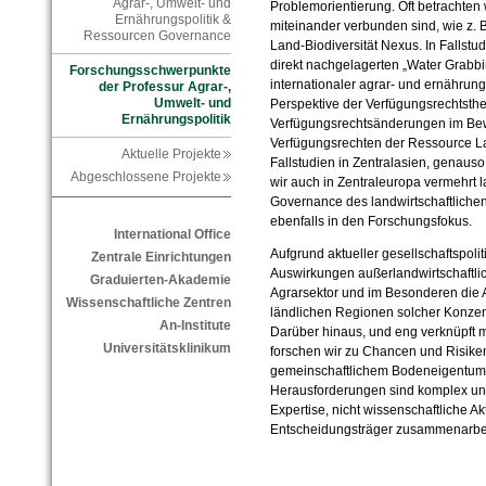
Agrar-, Umwelt- und
Problemorientierung. Oft betrachte
Ernährungspolitik &
miteinander verbunden sind, wie z.
Ressourcen Governance
Land-Biodiversität Nexus. In Fallst
direkt nachgelagerten „Water Grabb
Forschungsschwerpunkte
internationaler agrar- und ernährung
der Professur Agrar-,
Umwelt- und
Perspektive der Verfügungsrechtstheo
Ernährungspolitik
Verfügungsrechtsänderungen im Bew
Verfügungsrechten der Ressource La
Aktuelle Projekte
Fallstudien in Zentralasien, genauso
Abgeschlossene Projekte
wir auch in Zentraleuropa vermehrt l
Governance des landwirtschaftliche
ebenfalls in den Forschungsfokus.
International Office
Aufgrund aktueller gesellschaftspoli
Zentrale Einrichtungen
Auswirkungen außerlandwirtschaftlic
Graduierten-Akademie
Agrarsektor und im Besonderen die A
Wissenschaftliche Zentren
ländlichen Regionen solcher Konze
An-Institute
Darüber hinaus, und eng verknüpft 
Universitätsklinikum
forschen wir zu Chancen und Risike
gemeinschaftlichem Bodeneigentums.
Herausforderungen sind komplex un
Expertise, nicht wissenschaftliche Ak
Entscheidungsträger zusammenarbe