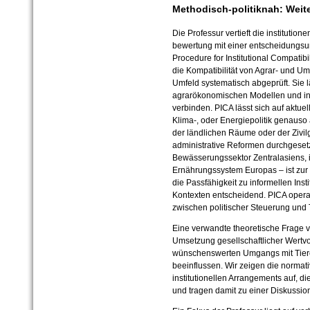
Methodisch-politiknah: Weit
Die Professur vertieft die instituti
bewertung mit einer entscheidungsu
Procedure for Institutional Compatibi
die Kompatibilität von Agrar- und Umw
Umfeld systematisch abgeprüft. Sie l
agrarökonomischen Modellen und in
verbinden. PICA lässt sich auf aktuel
Klima-, oder Energiepolitik genauso
der ländlichen Räume oder der Zivilg
administrative Reformen durchgesetz
Bewässerungssektor Zentralasiens, 
Ernährungssystem Europas – ist zur 
die Passfähigkeit zu informellen Inst
Kontexten entscheidend. PICA opera
zwischen politischer Steuerung und 
Eine verwandte theoretische Frage ve
Umsetzung gesellschaftlicher Wertvo
wünschenswerten Umgangs mit Tiere
beeinflussen. Wir zeigen die norma
institutionellen Arrangements auf, d
und tragen damit zu einer Diskussion