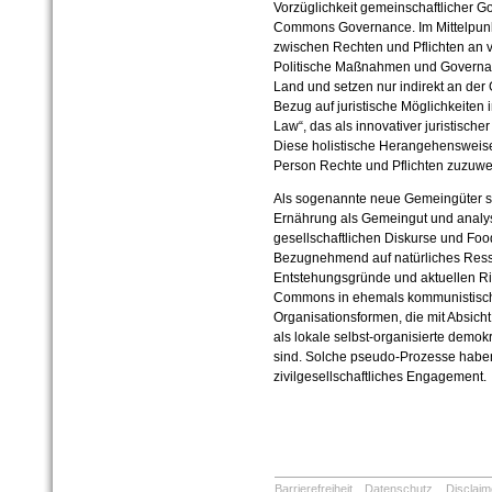
Vorzüglichkeit gemeinschaftlicher G
Commons Governance. Im Mittelpunk
zwischen Rechten und Pflichten an 
Politische Maßnahmen und Governan
Land und setzen nur indirekt an der 
Bezug auf juristische Möglichkeiten 
Law“, das als innovativer juristisch
Diese holistische Herangehensweise e
Person Rechte und Pflichten zuzuwe
Als sogenannte neue Gemeingüter s
Ernährung als Gemeingut und analy
gesellschaftlichen Diskurse und Foo
Bezugnehmend auf natürliches Res
Entstehungsgründe und aktuellen Ri
Commons in ehemals kommunistisch
Organisationsformen, die mit Absicht
als lokale selbst-organisierte demok
sind. Solche pseudo-Prozesse habe
zivilgesellschaftliches Engagement.
Barrierefreiheit
Datenschutz
Disclaim