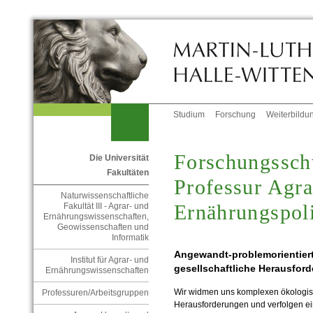
Studium
Forschung
Weiterbildu
Forschungssch
Die Universität
Fakultäten
Professur Agr
Naturwissenschaftliche
Ernährungspoli
Fakultät III - Agrar- und
Ernährungswissenschaften,
Geowissenschaften und
Informatik
Angewandt-problemorientier
Institut für Agrar- und
gesellschaftliche Herausfor
Ernährungswissenschaften
Wir widmen uns komplexen ökologisc
Professuren/Arbeitsgruppen
Herausforderungen und verfolgen ei