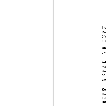
Ins
Die
öff
ges
Um
ge
Ad
Mar
Uni
06
De
Ko
Fa
E-
In