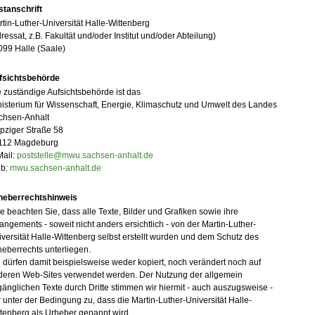
stanschrift
tin-Luther-Universität Halle-Wittenberg
ressat, z.B. Fakultät und/oder Institut und/oder Abteilung)
099 Halle (Saale)
fsichtsbehörde
 zuständige Aufsichtsbehörde ist das
isterium für Wissenschaft, Energie, Klimaschutz und Umwelt des Landes
chsen-Anhalt
pziger Straße 58
112 Magdeburg
Mail:
poststelle@mwu.sachsen-anhalt.de
b:
mwu.sachsen-anhalt.de
heberrechtshinweis
te beachten Sie, dass alle Texte, Bilder und Grafiken sowie ihre
angements - soweit nicht anders ersichtlich - von der Martin-Luther-
versität Halle-Wittenberg selbst erstellt wurden und dem Schutz des
eberrechts unterliegen.
 dürfen damit beispielsweise weder kopiert, noch verändert noch auf
deren Web-Sites verwendet werden. Der Nutzung der allgemein
änglichen Texte durch Dritte stimmen wir hiermit - auch auszugsweise -
 unter der Bedingung zu, dass die Martin-Luther-Universität Halle-
tenberg als Urheber genannt wird.