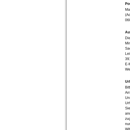
Po
Mar
(Ad
06
Au
Die
Min
Sa
Lei
39
E-
We
Ur
Bit
Arr
Uni
Urh
Sie
an
zug
nur
Wit