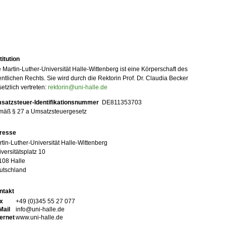
titution
 Martin-Luther-Universität Halle-Wittenberg ist eine Körperschaft des
entlichen Rechts. Sie wird durch die Rektorin Prof. Dr. Claudia Becker
etzlich vertreten:
rektorin@uni-halle.de
satzsteuer-Identifikationsnummer
DE811353703
mäß § 27 a Umsatzsteuergesetz
resse
tin-Luther-Universität Halle-Wittenberg
versitätsplatz 10
108 Halle
utschland
ntakt
x
+49 (0)345 55 27 077
Mail
info@uni-halle.de
ternet
www.uni-halle.de