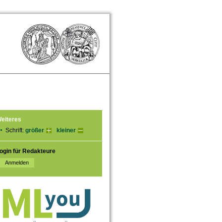
eiteres
Schrift:
größer
kleiner
ogin für Redakteure