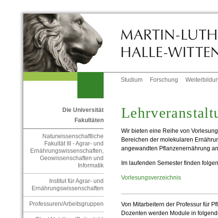
Studium
Forschung
Weiterbildu
Lehrveranstalt
Die Universität
Fakultäten
Wir bieten eine Reihe von Vorlesu
Naturwissenschaftliche
Bereichen der molekularen Ernährun
Fakultät III - Agrar- und
angewandten Pflanzenernährung an
Ernährungswissenschaften,
Geowissenschaften und
Im laufenden Semester finden folgen
Informatik
Vorlesungsverzeichnis
Institut für Agrar- und
Ernährungswissenschaften
Professuren/Arbeitsgruppen
Von Mitarbeitern der Professur für 
Dozenten werden Module in folgend