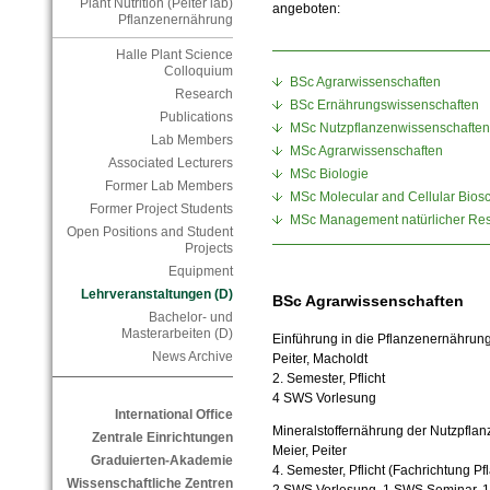
Plant Nutrition (Peiter lab)
angeboten:
Pflanzenernährung
Halle Plant Science
Colloquium
BSc Agrarwissenschaften
Research
BSc Ernährungswissenschaften
Publications
MSc Nutzpflanzenwissenschaften
Lab Members
MSc Agrarwissenschaften
Associated Lecturers
MSc Biologie
Former Lab Members
MSc Molecular and Cellular Bios
Former Project Students
MSc Management natürlicher Re
Open Positions and Student
Projects
Equipment
Lehrveranstaltungen (D)
BSc Agrarwissenschaften
Bachelor- und
Masterarbeiten (D)
Einführung in die Pflanzenernährun
News Archive
Peiter, Macholdt
2. Semester, Pflicht
4 SWS Vorlesung
International Office
Mineralstoffernährung der Nutzpflan
Zentrale Einrichtungen
Meier, Peiter
Graduierten-Akademie
4. Semester, Pflicht (Fachrichtung P
Wissenschaftliche Zentren