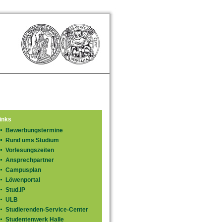
inks
Bewerbungstermine
Rund ums Studium
Vorlesungszeiten
Ansprechpartner
Campusplan
Löwenportal
Stud.IP
ULB
Studierenden-Service-Center
Studentenwerk Halle