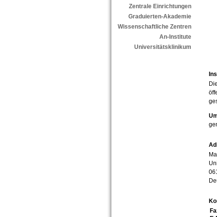
Zentrale Einrichtungen
Graduierten-Akademie
Wissenschaftliche Zentren
An-Institute
Universitätsklinikum
Ins
Die
öff
ges
Um
ge
Ad
Mar
Uni
06
De
Ko
Fa