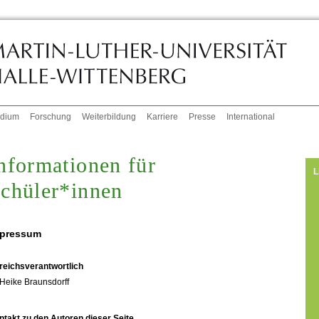
udium
Forschung
Weiterbildung
Karriere
Presse
International
nformationen für
L
chüler*innen
pressum
reichsverantwortlich
Heike Braunsdorff
ntakt zu den Autoren dieser Seite