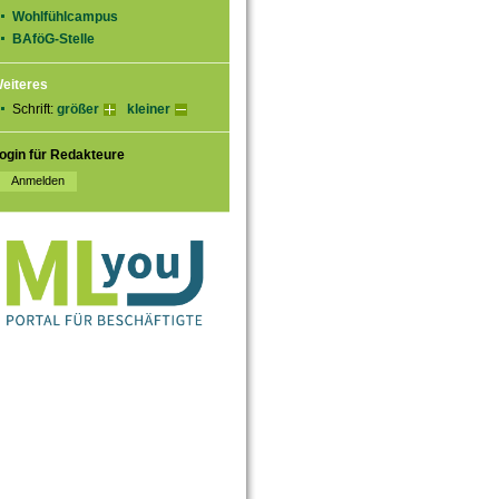
Wohlfühlcampus
BAföG-Stelle
eiteres
Schrift:
größer
kleiner
ogin für Redakteure