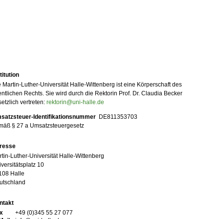
titution
 Martin-Luther-Universität Halle-Wittenberg ist eine Körperschaft des
entlichen Rechts. Sie wird durch die Rektorin Prof. Dr. Claudia Becker
etzlich vertreten:
rektorin@uni-halle.de
satzsteuer-Identifikationsnummer
DE811353703
mäß § 27 a Umsatzsteuergesetz
resse
tin-Luther-Universität Halle-Wittenberg
versitätsplatz 10
108 Halle
utschland
ntakt
x
+49 (0)345 55 27 077