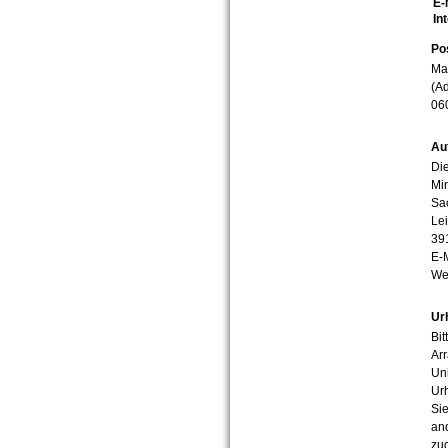
E-
In
Po
Mar
(Ad
06
Au
Die
Min
Sa
Lei
39
E-
We
Ur
Bit
Arr
Uni
Urh
Sie
an
zug