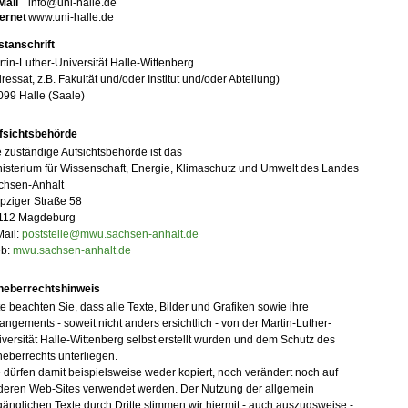
Mail
info@uni-halle.de
ternet
www.uni-halle.de
stanschrift
tin-Luther-Universität Halle-Wittenberg
ressat, z.B. Fakultät und/oder Institut und/oder Abteilung)
099 Halle (Saale)
fsichtsbehörde
 zuständige Aufsichtsbehörde ist das
isterium für Wissenschaft, Energie, Klimaschutz und Umwelt des Landes
chsen-Anhalt
pziger Straße 58
112 Magdeburg
Mail:
poststelle@mwu.sachsen-anhalt.de
b:
mwu.sachsen-anhalt.de
heberrechtshinweis
te beachten Sie, dass alle Texte, Bilder und Grafiken sowie ihre
angements - soweit nicht anders ersichtlich - von der Martin-Luther-
versität Halle-Wittenberg selbst erstellt wurden und dem Schutz des
eberrechts unterliegen.
 dürfen damit beispielsweise weder kopiert, noch verändert noch auf
deren Web-Sites verwendet werden. Der Nutzung der allgemein
änglichen Texte durch Dritte stimmen wir hiermit - auch auszugsweise -