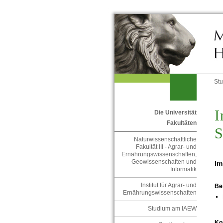
St
I
Die Universität
Fakultäten
S
Naturwissenschaftliche
Fakultät III - Agrar- und
Ernährungswissenschaften,
Geowissenschaften und
Im
Informatik
Institut für Agrar- und
Be
Ernährungswissenschaften
Studium am IAEW
Ko