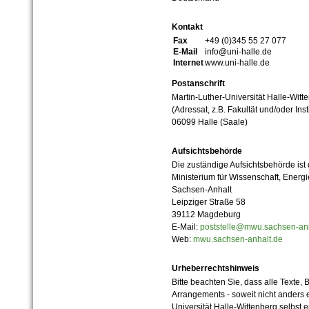
Kontakt
Fax
+49 (0)345 55 27 077
E-Mail
info@uni-halle.de
Internet
www.uni-halle.de
Postanschrift
Martin-Luther-Universität Halle-Witt
(Adressat, z.B. Fakultät und/oder Inst
06099 Halle (Saale)
Aufsichtsbehörde
Die zuständige Aufsichtsbehörde ist
Ministerium für Wissenschaft, Ener
Sachsen-Anhalt
Leipziger Straße 58
39112 Magdeburg
E-Mail:
poststelle@mwu.sachsen-anh
Web:
mwu.sachsen-anhalt.de
Urheberrechtshinweis
Bitte beachten Sie, dass alle Texte, 
Arrangements - soweit nicht anders er
Universität Halle-Wittenberg selbst 