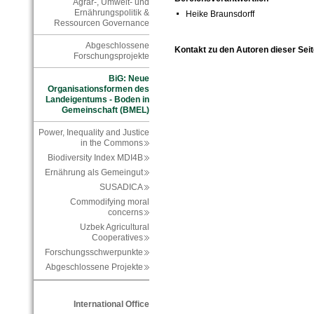
Agrar-, Umwelt- und
Ernährungspolitik &
Heike Braunsdorff
Ressourcen Governance
Abgeschlossene
Kontakt zu den Autoren dieser Seit
Forschungsprojekte
BiG: Neue
Organisationsformen des
Landeigentums - Boden in
Gemeinschaft (BMEL)
Power, Inequality and Justice
in the Commons
Biodiversity Index MDI4B
Ernährung als Gemeingut
SUSADICA
Commodifying moral
concerns
Uzbek Agricultural
Cooperatives
Forschungsschwerpunkte
Abgeschlossene Projekte
International Office