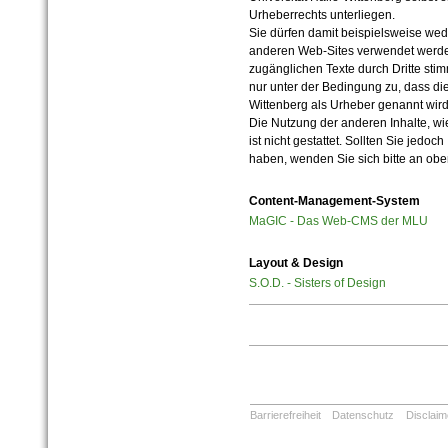
Urheberrechts unterliegen.
Sie dürfen damit beispielsweise wed
anderen Web-Sites verwendet werde
zugänglichen Texte durch Dritte sti
nur unter der Bedingung zu, dass die
Wittenberg als Urheber genannt wird
Die Nutzung der anderen Inhalte, wie
ist nicht gestattet. Sollten Sie jedo
haben, wenden Sie sich bitte an ob
Content-Management-System
MaGIC - Das Web-CMS der MLU
Layout & Design
S.O.D. - Sisters of Design
Barrierefreiheit
Datenschutz
Disclaim