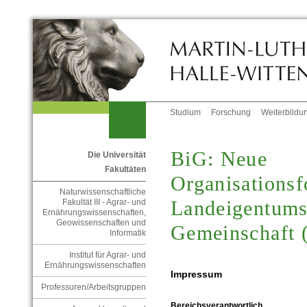
Studium
Forschung
Weiterbildu
BiG: Neue
Die Universität
Fakultäten
Organisations
Naturwissenschaftliche
Landeigentums
Fakultät III - Agrar- und
Ernährungswissenschaften,
Geowissenschaften und
Gemeinschaft
Informatik
Institut für Agrar- und
Ernährungswissenschaften
Impressum
Professuren/Arbeitsgruppen
Bereichsverantwortlich